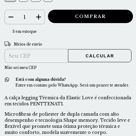
3
em estoque
ALTERAR CEP
Entregas para o CEP:
Meios de envio
CALCULAR
Não sei meu CEP
Está com alguma dúvida?
Entre em contato pelo WhatsApp. Será um prazer te atender.
A calça legging Térmica da Elastic Love é confeccionada
em tecidos PENTTENATI.
Microfibras de poliester de dupla camada com alto
desempenho e tecnologia Shape memory. Tecido leve e
flexível que promete uma ótima proteção térmica e
muito conforto, modela suavemente o corpo.