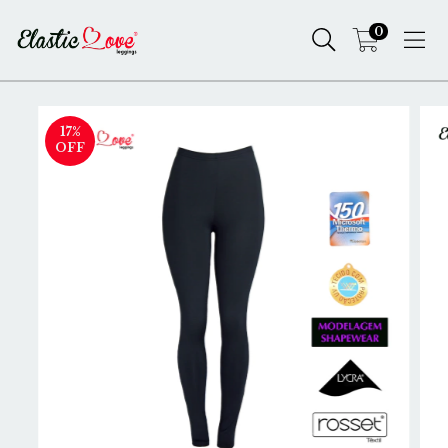
0
17
%
OFF