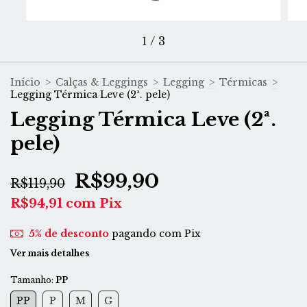
1
/
3
Início
>
Calças & Leggings
>
Legging
>
Térmicas
>
Legging Térmica Leve (2ª. pele)
Legging Térmica Leve (2ª.
pele)
R$99,90
R$119,90
R$94,91
com
Pix
5% de desconto
pagando com Pix
Ver mais detalhes
Tamanho:
PP
PP
P
M
G