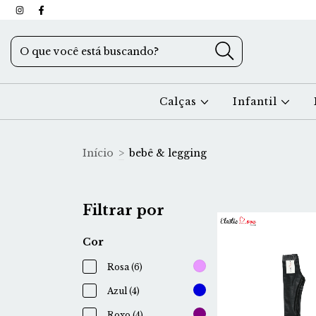
Calças
Infantil
Início
>
bebê & legging
Filtrar por
Cor
Rosa (6)
Azul (4)
Roxo (4)