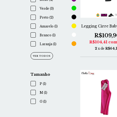
Verde (3)
Preto (2)
Legging Cirre Bab
Amarelo (1)
R$109,9
Branco (1)
R$104,41
co
Laranja (1)
2
x de
R$64,
VER TODOS
Tamanho
P (1)
M (1)
G (1)