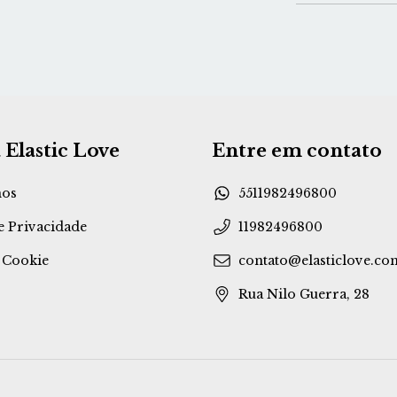
 Elastic Love
Entre em contato
os
5511982496800
de Privacidade
11982496800
e Cookie
contato@elasticlove.co
Rua Nilo Guerra, 28