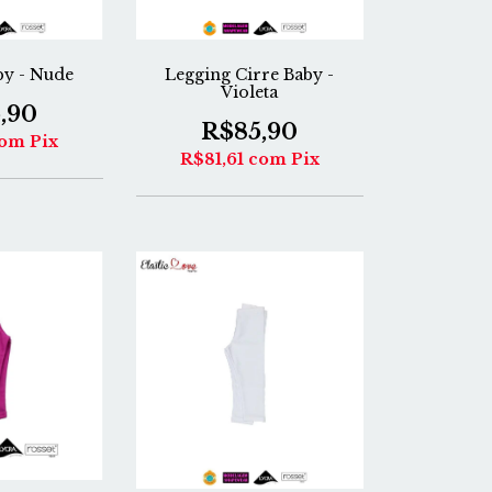
by - Nude
Legging Cirre Baby -
Violeta
,90
R$85,90
om
Pix
R$81,61
com
Pix