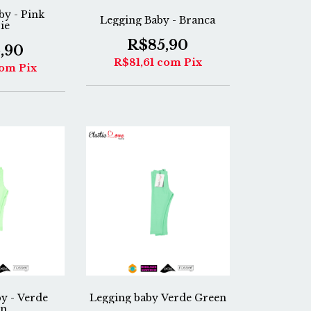
by - Pink
Legging Baby - Branca
ie
R$85,90
,90
R$81,61
com
Pix
om
Pix
y - Verde
Legging baby Verde Green
n