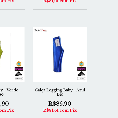
om
Pix
R$81,61
com
Pix
y - Verde
Calça Legging Baby - Azul
ão
Bic
,90
R$85,90
om
Pix
R$81,61
com
Pix