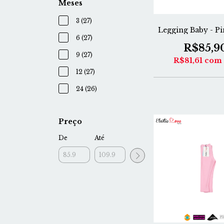
Meses
3 (27)
Legging Baby - P
6 (27)
R$85,9
9 (27)
R$81,61
com
12 (27)
24 (26)
Preço
De
Até