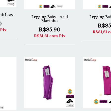
ink Love
Legging Baby - Azul
Legging Ba
Marinho
0
R$85
R$85,90
Pix
R$81,61
c
R$81,61
com
Pix